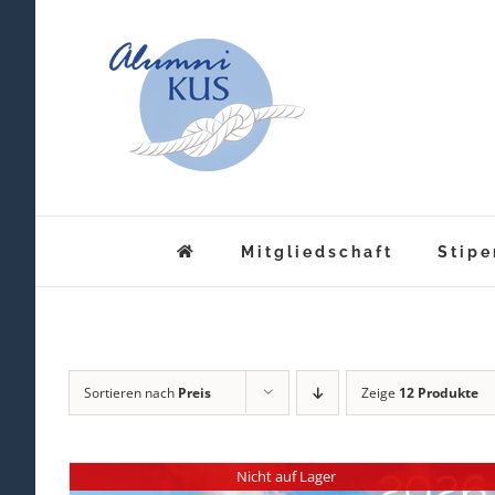
Zum
Inhalt
springen
Mitgliedschaft
Stipe
Sortieren nach
Preis
Zeige
12 Produkte
Nicht auf Lager