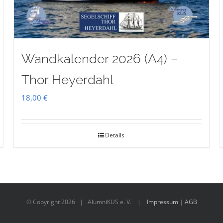
Wandkalender 2026 (A4) –
Thor Heyerdahl
18,00
€
Details
© Copyright
2026 | AlumniKUS e. V. |
Impressum
|
AGB