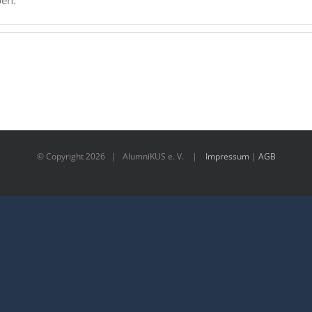
ben.
© Copyright
2026 | AlumniKUS e. V. |
Impressum
|
AGB